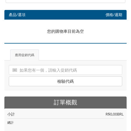
產品/選項
價格/週期
您的購物車目前為空
應用促銷代碼
檢驗代碼
訂單概觀
小計
R$0,00BRL
總計