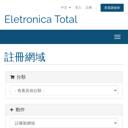
中文
登入
註冊
查看購物車
Eletronica Total
切
換
導
註冊網域
覽
分類
動作