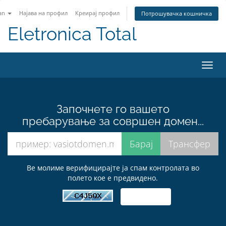
an
Најава на профил
Креирај профил
Потрошувачка кошничка
Eletronica Total
Вклу
ја
нави
Започнете го вашето
пребарување за совршен домен...
Ве молиме верифицирајте ја спам контролата во
полето кое е предвидено.