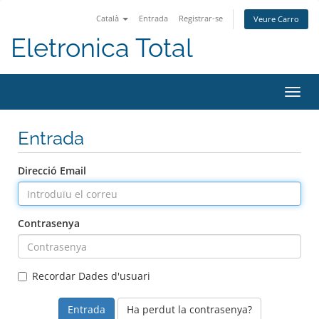
Català
Entrada
Registrar-se
Veure Carro
Eletronica Total
Canv
la
nave
Entrada
Direcció Email
Contrasenya
Recordar Dades d'usuari
Ha perdut la contrasenya?