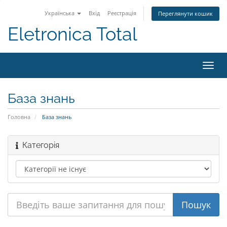
Українська
Вхід
Реєстрація
Переглянути кошик
Eletronica Total
Пере
наві
База знань
Головна
База знань
Категорія