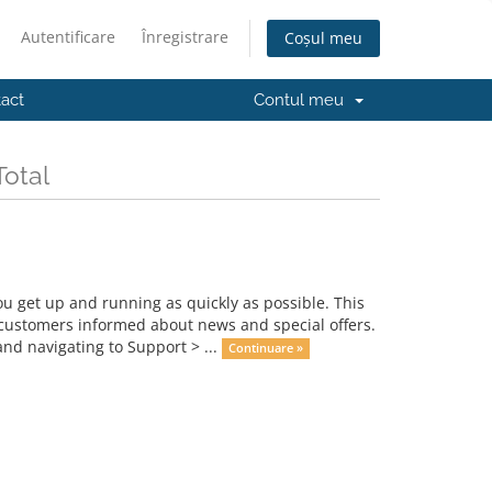
Autentificare
Înregistrare
Coșul meu
act
Contul meu
Total
get up and running as quickly as possible. This
ustomers informed about news and special offers.
nd navigating to Support > ...
Continuare »