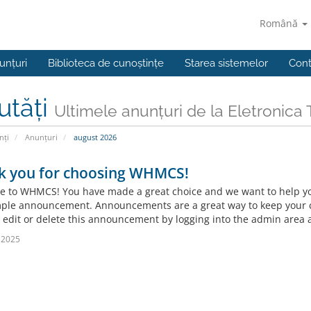
Română
unțuri
Biblioteca de cunoștințe
Starea sistemelor
Cont
utăți
Ultimele anunțuri de la Eletronica 
nți
Anunțuri
august 2026
k you for choosing WHMCS!
 to WHMCS! You have made a great choice and we want to help you 
mple announcement. Announcements are a great way to keep your c
 edit or delete this announcement by logging into the admin area a
 2025