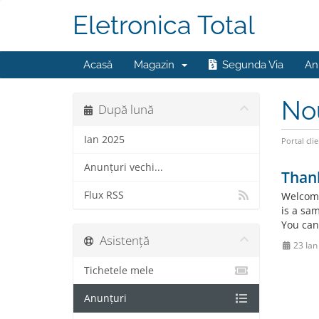
Eletronica Total
Acasă
Magazin
Segunda Via
An
No
După lună
Ian 2025
Portal clie
Anunțuri vechi...
Than
Flux RSS
Welcome
is a sa
You can
Asistență
23 Ian
Tichetele mele
Anunțuri