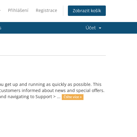
Přihlášení
Registrace
Zobrazit košík
s
Účet
get up and running as quickly as possible. This
ustomers informed about news and special offers.
nd navigating to Support > ...
Čtěte více »