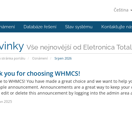
Čeština
námení
Databáze řešení
Stav systému
Kontaktujte ná
vinky
Vše nejnovější od Eletronica Total
stránka portálu
Oznámení
Srpen 2026
k you for choosing WHMCS!
 to WHMCS! You have made a great choice and we want to help you 
mple announcement. Announcements are a great way to keep your c
 edit or delete this announcement by logging into the admin area a
an 2025