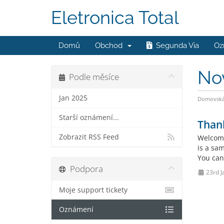
Eletronica Total
Domů
Obchod
Segunda Via
Oz
No
Podle měsíce
Jan 2025
Domovská 
Starší oznámení...
Than
Zobrazit RSS Feed
Welcome
is a sa
You can
Podpora
23rd J
Moje support tickety
Oznámení