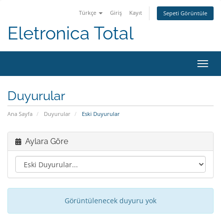
Türkçe
Giriş
Kayıt
Sepeti Görüntüle
Eletronica Total
Gezi
değiş
Duyurular
Ana Sayfa
Duyurular
Eski Duyurular
Aylara Göre
Görüntülenecek duyuru yok